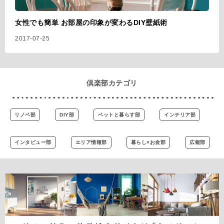
女性でも簡単 お部屋の印象が変わるDIY壁紙術
2017-07-25
倶楽部カテゴリ
リノベ部
DIY部
ペットと暮らす部
インテリア部
インタビュー部
エリア情報部
暮らし×お金部
広報部