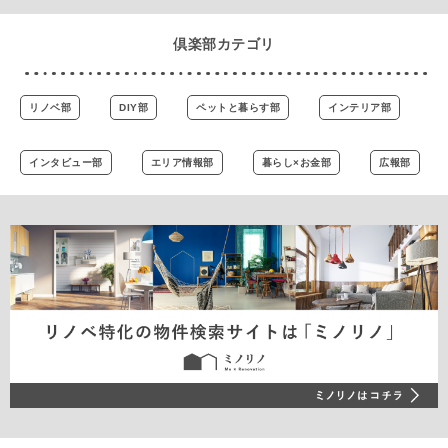
倶楽部カテゴリ
リノベ部
DIY部
ペットと暮らす部
インテリア部
インタビュー部
エリア情報部
暮らし×お金部
広報部