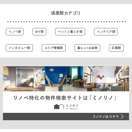
倶楽部カテゴリ
リノベ部
DIY部
ペットと暮らす部
インテリア部
インタビュー部
エリア情報部
暮らし×お金部
広報部