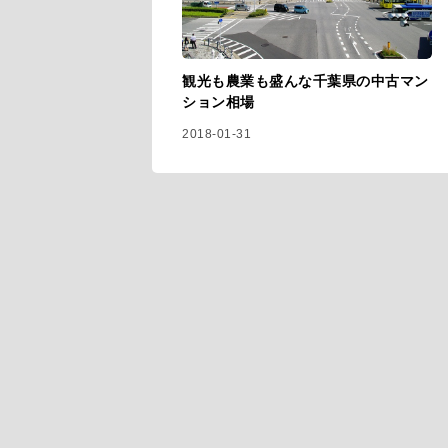
観光も農業も盛んな千葉県の中古マン
ション相場
2018-01-31