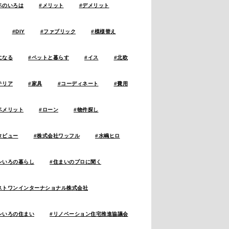
ベのいろは
#メリット
#デメリット
#DIY
#ファブリック
#模様替え
になる
#ペットと暮らす
#イス
#北欧
テリア
#家具
#コーディネート
#費用
ベメリット
#ローン
#物件探し
タビュー
#株式会社ワッフル
#水嶋ヒロ
シいろの暮らし
#住まいのプロに聞く
ストワンインターナショナル株式会社
シいろの住まい
#リノベーション住宅推進協議会