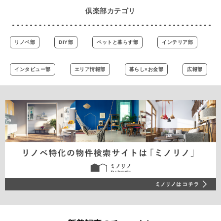
倶楽部カテゴリ
リノベ部
DIY部
ペットと暮らす部
インテリア部
インタビュー部
エリア情報部
暮らし×お金部
広報部