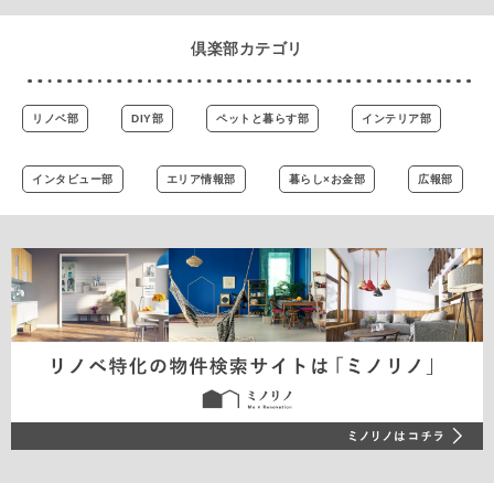
倶楽部カテゴリ
リノベ部
DIY部
ペットと暮らす部
インテリア部
インタビュー部
エリア情報部
暮らし×お金部
広報部