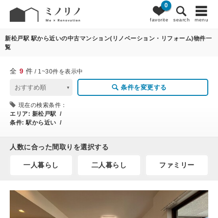
0
9
条件変更
favorite
search
menu
新松戸駅 駅から近いの中古マンション(リノベーション・リフォーム)物件一
覧
全
9
件
/ 1~30件を表示中
条件を変更する
現在の検索条件：
エリア:
新松戸駅 /
条件:
駅から近い /
人数に合った間取りを選択する
一人暮らし
二人暮らし
ファミリー