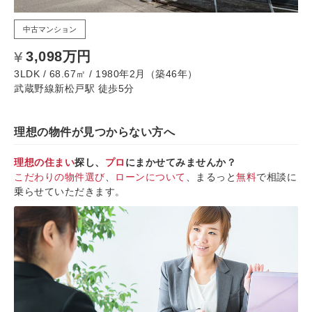
中古マンション
3,098万円
3LDK / 68.67㎡ / 1980年2月（築46年）
武蔵野線新松戸駅 徒歩5分
理想の物件が見つからない方へ
理想の住まい
探し、
プロ
にまかせてみませんか？
こだわりの物件選び
、
ローンについて
、まるっと
無料
で相談に
乗らせていただきます。