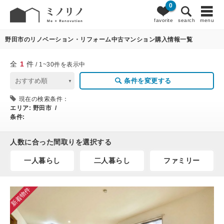
0
1
条件変更
favorite
search
menu
野田市のリノベーション・リフォーム中古マンション購入情報一覧
全
1
件
/ 1~30件を表示中
条件を変更する
現在の検索条件：
エリア:
野田市 /
条件:
人数に合った間取りを選択する
一人暮らし
二人暮らし
ファミリー
新着物件