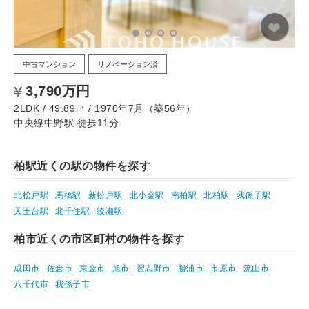
中古マンション
リノベーション済
3,790万円
2LDK / 49.89㎡ / 1970年7月（築56年）
中央線中野駅 徒歩11分
柏駅近くの駅の物件を探す
北松戸駅
馬橋駅
新松戸駅
北小金駅
南柏駅
北柏駅
我孫子駅
天王台駅
北千住駅
綾瀬駅
柏市近くの市区町村の物件を探す
成田市
佐倉市
東金市
旭市
習志野市
勝浦市
市原市
流山市
八千代市
我孫子市