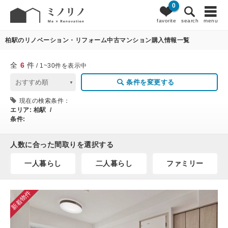
0
6
条件変更
favorite
search
menu
柏駅のリノベーション・リフォーム中古マンション購入情報一覧
全
6
件
/ 1~30件を表示中
条件を変更する
現在の検索条件：
エリア:
柏駅 /
条件:
人数に合った間取りを選択する
一人暮らし
二人暮らし
ファミリー
新着物件