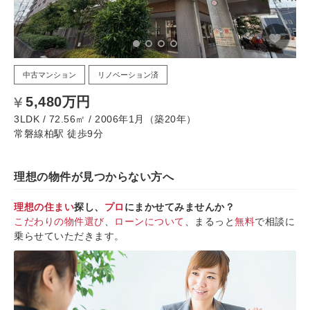
中古マンション
リノベーション済
5,480万円
3LDK / 72.56㎡ / 2006年1月（築20年）
常磐線柏駅 徒歩9分
理想の物件が見つからない方へ
理想の住まい
探し、
プロ
にまかせてみませんか？
こだわりの物件選び
、
ローンについて
、まるっと
無料
で相談に
乗らせていただきます。