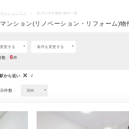
サイト ミノリノ
松戸の中古物件 物件一覧
マンション(リノベーション・リフォーム)物
変更する
条件を変更する
6
数 :
件
駅から近い
/
示件数 :