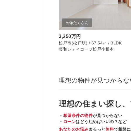
画像たくさん
3,250万円
松戸市(松戸駅) / 67.54㎡ / 3LDK
藤和シティコープ松戸小根本
理想の物件が見つからな
理想の住まい
探し、
・
希望条件の物件
が見つからない
・
ローン
はどう組めばいいの？など
あなたのお悩み
まるっと
無料
で相談に