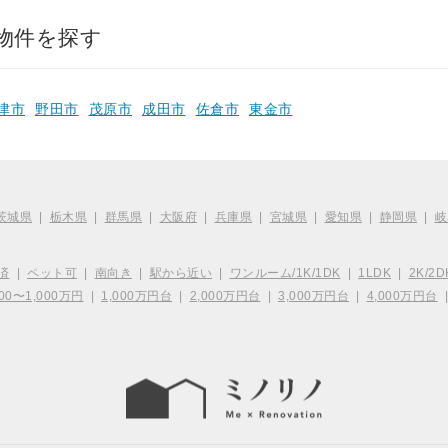
物件を探す
津市
野田市
茂原市
成田市
佐倉市
東金市
茨城県
|
栃木県
|
群馬県
|
大阪府
|
兵庫県
|
宮城県
|
愛知県
|
静岡県
|
岐
済
|
ペット可
|
南向き
|
駅から近い
|
ワンルーム/1K/1DK
|
1LDK
|
2K/2D
00〜1,000万円
|
1,000万円台
|
2,000万円台
|
3,000万円台
|
4,000万円台