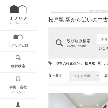
リノベーション・リフォーム中古物件情報
松戸駅 駅から近いの中古
駅を
絞り込み検索
ミノリノとは
SEARCH POINT
該当件
現在の検索条件：
松戸駅
/
物件検索
並べ替え :
表
事例・会社
イベント