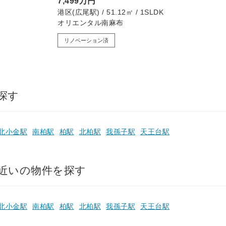
7,499万円
港区(広尾駅) / 51.12㎡ / 1SLDK
オリエンタル南麻布
リノベーション済
探す
北小金駅
南柏駅
柏駅
北柏駅
我孫子駅
天王台駅
近いの物件を探す
北小金駅
南柏駅
柏駅
北柏駅
我孫子駅
天王台駅