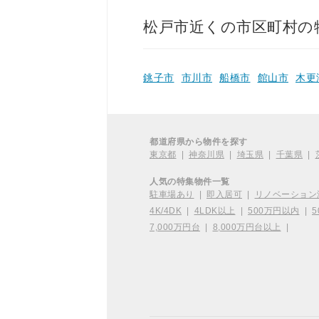
松戸市近くの市区町村の
銚子市
市川市
船橋市
館山市
木更
都道府県から物件を探す
東京都
|
神奈川県
|
埼玉県
|
千葉県
|
人気の特集物件一覧
駐車場あり
|
即入居可
|
リノベーション
4K/4DK
|
4LDK以上
|
500万円以内
|
5
7,000万円台
|
8,000万円台以上
|