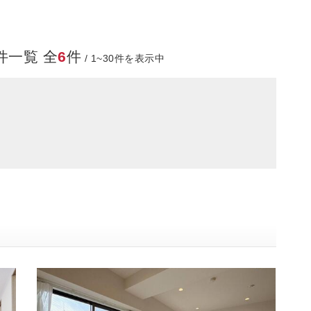
件一覧 全
6
件
/ 1~30件を表示中