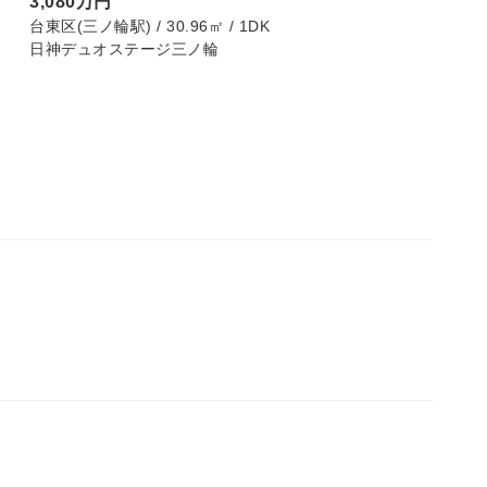
3,080万円
4,490
台東区(三ノ輪駅) / 30.96㎡ / 1DK
横浜市都筑区
日神デュオステージ三ノ輪
ダイアパ
リノベー