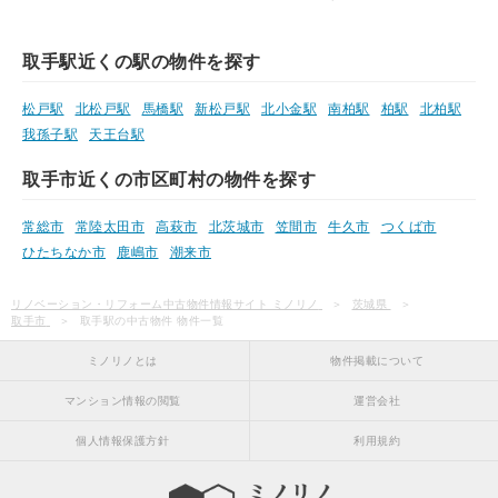
取手駅近くの駅の物件を探す
松戸駅
北松戸駅
馬橋駅
新松戸駅
北小金駅
南柏駅
柏駅
北柏駅
我孫子駅
天王台駅
取手市近くの市区町村の物件を探す
常総市
常陸太田市
高萩市
北茨城市
笠間市
牛久市
つくば市
ひたちなか市
鹿嶋市
潮来市
リノベーション・リフォーム中古物件情報サイト ミノリノ
茨城県
取手市
取手駅の中古物件 物件一覧
ミノリノとは
物件掲載について
マンション情報の閲覧
運営会社
個人情報保護方針
利用規約