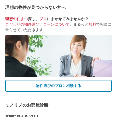
理想の物件が見つからない方へ
理想の住まい
探し、
プロ
にまかせてみませんか？
こだわりの物件選び
、
ローンについて
、まるっと
無料
で相談に
乗らせていただきます。
物件選びのプロに相談する
ミノリノのお部屋診断
質問に答えるだけ！