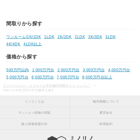
間取りから探す
ワンルーム/1K/1DK
1LDK
2K/2DK
2LDK
3K/3DK
3LDK
4K/4DK
4LDK以上
価格から探す
500万円以内
1,000万円台
2,000万円台
3,000万円台
4,000万円台
5,000万円台
6,000万円台
7,000万円台
8,000万円台以上
リノベーション・リフォーム中古物件情報サイト ミノリノ
500〜1,000万円の中古物件を探す
ミノリノとは
物件掲載について
マンション情報の閲覧
運営会社
個人情報保護方針
利用規約