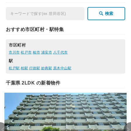
検索
おすすめ市区町村・駅特集
市区町村
市川市
松戸市
柏市
浦安市
八千代市
駅
松戸駅
柏駅
行徳駅
妙典駅
原木中山駅
千葉県 2LDK の新着物件