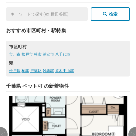
検索
おすすめ市区町村・駅特集
市区町村
市川市
松戸市
柏市
浦安市
八千代市
駅
松戸駅
柏駅
行徳駅
妙典駅
原木中山駅
千葉県 ペット可 の新着物件