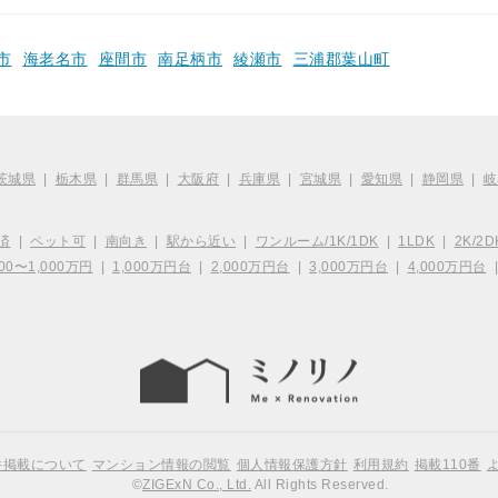
市
海老名市
座間市
南足柄市
綾瀬市
三浦郡葉山町
茨城県
|
栃木県
|
群馬県
|
大阪府
|
兵庫県
|
宮城県
|
愛知県
|
静岡県
|
岐
済
|
ペット可
|
南向き
|
駅から近い
|
ワンルーム/1K/1DK
|
1LDK
|
2K/2D
00〜1,000万円
|
1,000万円台
|
2,000万円台
|
3,000万円台
|
4,000万円台
件掲載について
マンション情報の閲覧
個人情報保護方針
利用規約
掲載110番
©
ZIGExN Co., Ltd.
All Rights Reserved.