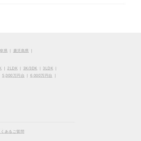
阜県
|
鹿児島県
|
K
|
2LDK
|
3K/3DK
|
3LDK
|
|
5,000万円台
|
6,000万円台
|
よくあるご質問