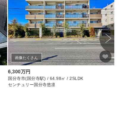
画像たくさん
画像
6,300万円
12,68
国分寺市(国分寺駅) / 64.98㎡ / 2SLDK
中央区(勝ど
センチュリー国分寺悠凛
クレスト