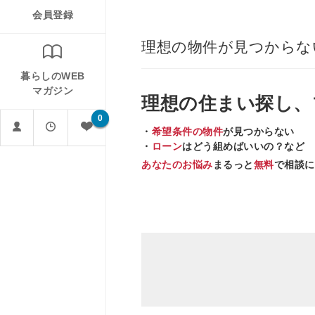
会員登録
理想の物件が見つからな
暮らしのWEB
マガジン
理想の住まい
探し、
0
・
希望条件の物件
が見つからない
・
ローン
はどう組めばいいの？など
あなたのお悩み
まるっと
無料
で相談に