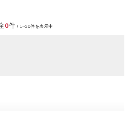
全
0
件
/ 1~30件を表示中