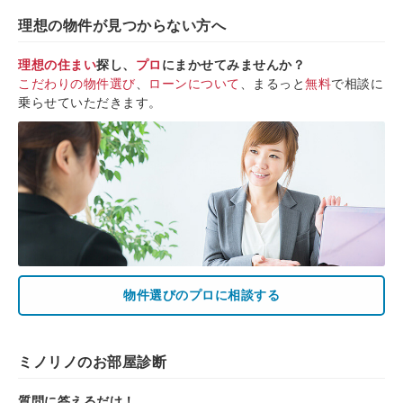
理想の物件が見つからない方へ
理想の住まい
探し、
プロ
にまかせてみませんか？
こだわりの物件選び
、
ローンについて
、まるっと
無料
で相談に
乗らせていただきます。
物件選びのプロに相談する
ミノリノのお部屋診断
質問に答えるだけ！