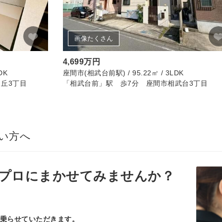
画像たくさん
4,699万円
DK
座間市(相武台前駅) / 95.22㎡ / 3LDK
丘3丁目
「相武台前」駅 歩7分 座間市相武台3丁目
い方へ
プロ
にまかせてみませんか？
乗らせていただきます。