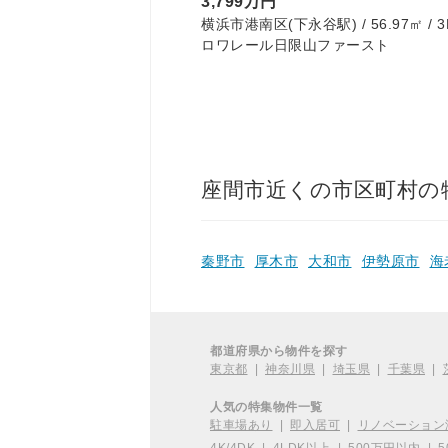
3,799万円
 / 3LDK
横浜市港南区(下永谷駅) / 56.97㎡ / 3
東
ロワレール日限山ファースト
座間市近くの市区町村の
秦野市
厚木市
大和市
伊勢原市
海
都道府県から物件を探す
東京都
|
神奈川県
|
埼玉県
|
千葉県
|
人気の特集物件一覧
駐車場あり
|
即入居可
|
リノベーション
4K/4DK
|
4LDK以上
|
500万円以内
|
5