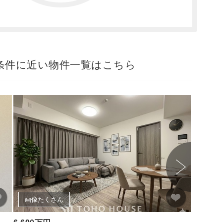
条件に近い物件一覧はこちら
画像たくさん
画像