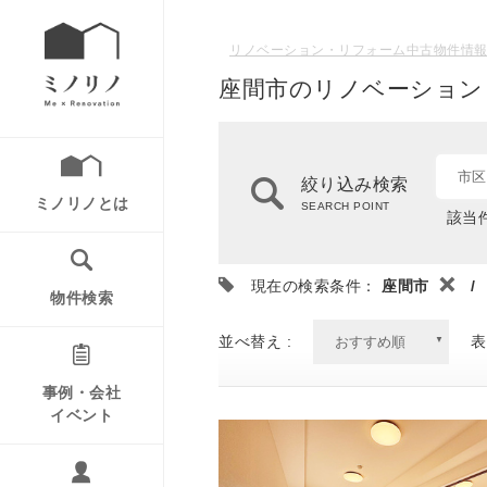
リノベーション・リフォーム中古物件情報
座間市のリノベーション
市区
絞り込み検索
ミノリノとは
SEARCH POINT
該当件
現在の検索条件：
座間市
/
物件検索
並べ替え :
表
事例・会社
イベント