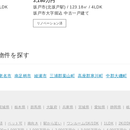
3,180万円
LDK
坂戸市(北坂戸駅) / 123.18㎡ / 4LDK
坂戸市大字堀込 中古一戸建て
リノベーション済
物件を探す
老名市
南足柄市
綾瀬市
三浦郡葉山町
高座郡寒川町
中郡大磯町
茨城県
|
栃木県
|
群馬県
|
大阪府
|
兵庫県
|
宮城県
|
愛知県
|
静岡県
|
岐
済
|
ペット可
|
南向き
|
駅から近い
|
ワンルーム/1K/1DK
|
1LDK
|
2K/2D
00〜1,000万円
|
1,000万円台
|
2,000万円台
|
3,000万円台
|
4,000万円台