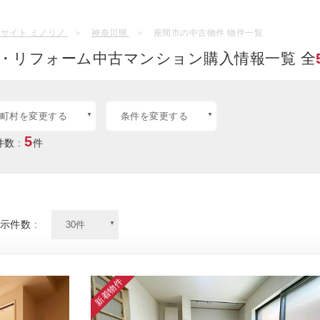
サイト ミノリノ
神奈川県
座間市の中古物件 物件一覧
・リフォーム中古マンション購入情報一覧 全
町村を変更する
条件を変更する
5
数 :
件
示件数 :
新着物件