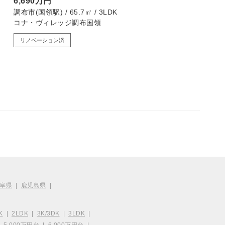
6,690万円
2,999
調布市(国領駅) / 65.7㎡ / 3LDK
文京区(湯島
コナ・ヴィレッジ調布国領
湯島永谷
リノベーション済
阜県
|
鹿児島県
|
K
|
2LDK
|
3K/3DK
|
3LDK
|
|
5,000万円台
|
6,000万円台
|