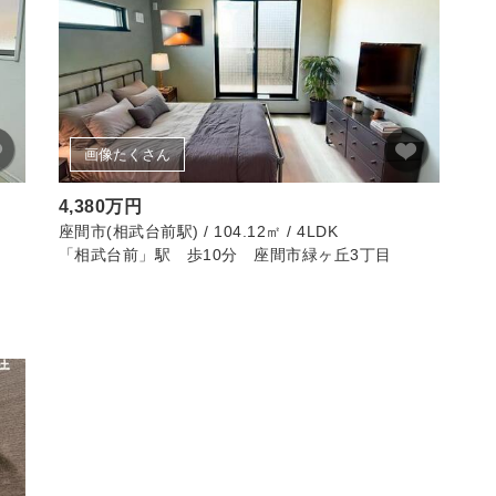
画像たくさん
4,380万円
座間市(相武台前駅) / 104.12㎡ / 4LDK
「相武台前」駅 歩10分 座間市緑ヶ丘3丁目