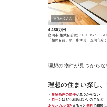
画像たくさん
4,480万円
座間市(相武台前駅) / 101.94㎡ / 3SL
「相武台前」駅 歩10分 座間市緑ヶ
理想の物件が見つからな
理想の住まい
探し、
・
希望条件の物件
が見つからない
・
ローン
はどう組めばいいの？など
あなたのお悩み
まるっと
無料
で相談に