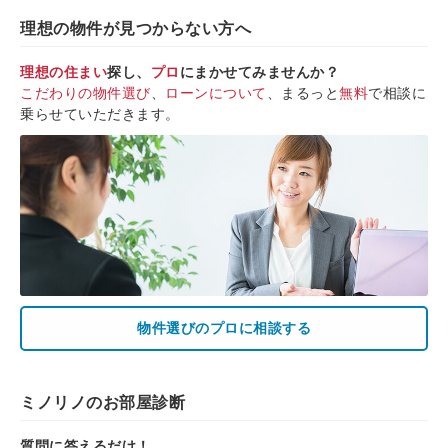
理想の物件が見つからない方へ
理想の住まい
探し、
プロ
にまかせてみませんか？
こだわりの物件選び
、
ローンについて
、まるっと
無料
で相談に
乗らせていただきます。
物件選びのプロに相談する
ミノリノのお部屋診断
質問に答えるだけ！