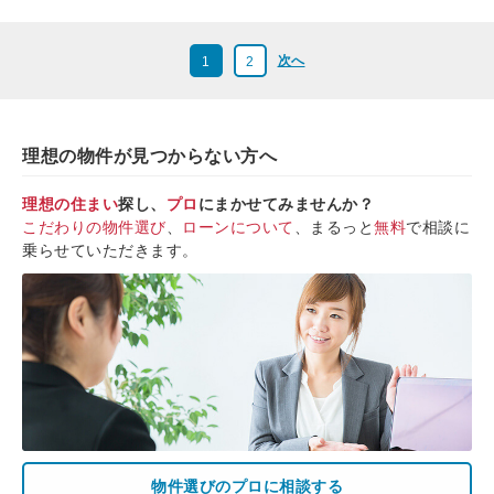
次へ
1
2
理想の物件が見つからない方へ
理想の住まい
探し、
プロ
にまかせてみませんか？
こだわりの物件選び
、
ローンについて
、まるっと
無料
で相談に
乗らせていただきます。
物件選びのプロに相談する