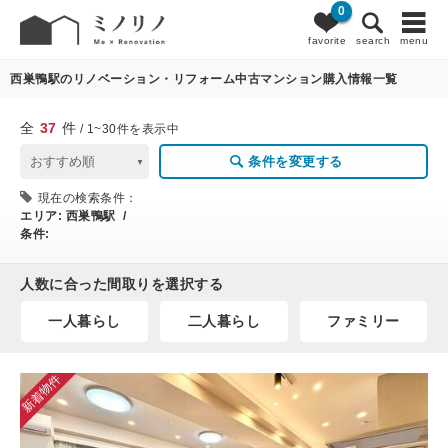
0
37
条件変更
favorite
search
menu
西巣鴨駅のリノベーション・リフォーム中古マンション購入情報一覧
全
37
件
/ 1~30件を表示中
条件を変更する
現在の検索条件：
エリア:
西巣鴨駅 /
条件:
人数に合った間取りを選択する
一人暮らし
二人暮らし
ファミリー
新着物件