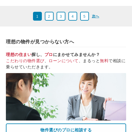
次へ
1
2
3
4
5
理想の物件が見つからない方へ
理想の住まい
探し、
プロ
にまかせてみませんか？
こだわりの物件選び
、
ローンについて
、まるっと
無料
で相談に
乗らせていただきます。
物件選びのプロに相談する