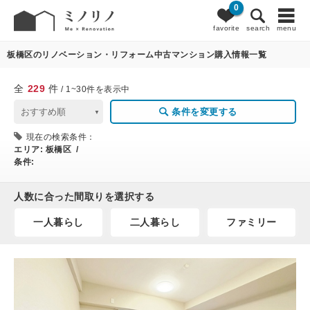
0
229
条件変更
favorite
search
menu
板橋区のリノベーション・リフォーム中古マンション購入情報一覧
全
229
件
/ 1~30件を表示中
条件を変更する
現在の検索条件：
エリア:
板橋区 /
条件:
人数に合った間取りを選択する
一人暮らし
二人暮らし
ファミリー