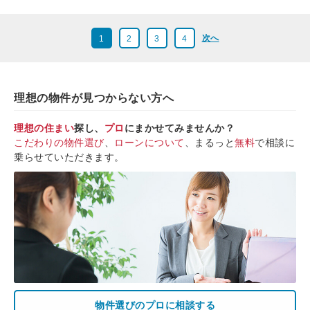
次へ
1
2
3
4
理想の物件が見つからない方へ
理想の住まい
探し、
プロ
にまかせてみませんか？
こだわりの物件選び
、
ローンについて
、まるっと
無料
で相談に
乗らせていただきます。
物件選びのプロに相談する