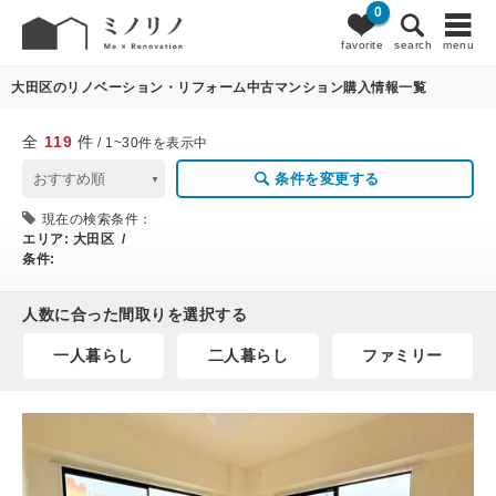
0
119
条件変更
favorite
search
menu
大田区のリノベーション・リフォーム中古マンション購入情報一覧
全
119
件
/ 1~30件を表示中
条件を変更する
現在の検索条件：
エリア:
大田区 /
条件:
人数に合った間取りを選択する
一人暮らし
二人暮らし
ファミリー