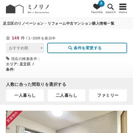
0
149
条件変更
favorite
search
menu
足立区のリノベーション・リフォーム中古マンション購入情報一覧
全
149
件
/ 1~30件を表示中
条件を変更する
現在の検索条件：
エリア:
足立区 /
条件:
人数に合った間取りを選択する
一人暮らし
二人暮らし
ファミリー
新着物件