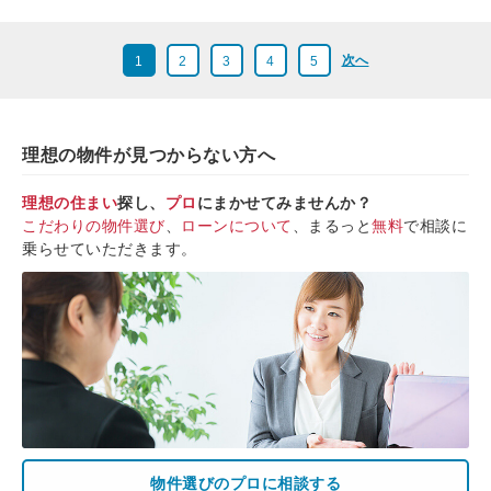
次へ
1
2
3
4
5
理想の物件が見つからない方へ
理想の住まい
探し、
プロ
にまかせてみませんか？
こだわりの物件選び
、
ローンについて
、まるっと
無料
で相談に
乗らせていただきます。
物件選びのプロに相談する