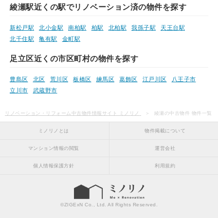
綾瀬駅近くの駅でリノベーション済の物件を探す
新松戸駅
北小金駅
南柏駅
柏駅
北柏駅
我孫子駅
天王台駅
北千住駅
亀有駅
金町駅
足立区近くの市区町村の物件を探す
豊島区
北区
荒川区
板橋区
練馬区
葛飾区
江戸川区
八王子市
立川市
武蔵野市
リノベーション・リフォーム中古物件情報サイト ミノリノ
綾瀬の中古物件 物件一覧
ミノリノとは
物件掲載について
マンション情報の閲覧
運営会社
個人情報保護方針
利用規約
©
ZIGExN Co., Ltd.
All Rights Reserved.