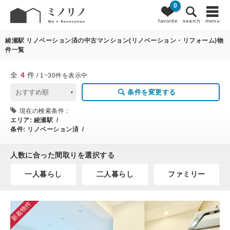
0
4
条件変更
favorite
search
menu
綾瀬駅 リノベーション済の中古マンション(リノベーション・リフォーム)物
件一覧
全
4
件
/ 1~30件を表示中
条件を変更する
現在の検索条件：
エリア:
綾瀬駅 /
条件:
リノベーション済 /
人数に合った間取りを選択する
一人暮らし
二人暮らし
ファミリー
新着物件