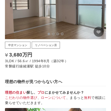
中古マンション
リノベーション済
3,680万円
3LDK / 56.6㎡ / 1994年8月（築32年）
常磐緩行線綾瀬駅 徒歩10分
理想の物件が見つからない方へ
理想の住まい
探し、
プロ
にまかせてみませんか？
こだわりの物件選び
、
ローンについて
、まるっと
無料
で相談に
乗らせていただきます。