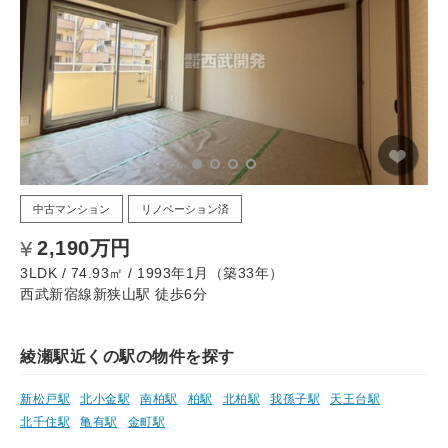
中古マンション
リノベーション済
2,190万円
3LDK / 74.93㎡ / 1993年1月（築33年）
西武新宿線新狭山駅 徒歩6分
綾瀬駅近くの駅の物件を探す
新松戸駅
北小金駅
南柏駅
柏駅
北柏駅
我孫子駅
天王台駅
北千住駅
亀有駅
金町駅