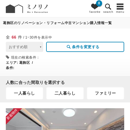
0
66
条件変更
favorite
search
menu
葛飾区のリノベーション・リフォーム中古マンション購入情報一覧
全
66
件
/ 1~30件を表示中
条件を変更する
現在の検索条件：
エリア:
葛飾区 /
条件:
人数に合った間取りを選択する
一人暮らし
二人暮らし
ファミリー
新着物件