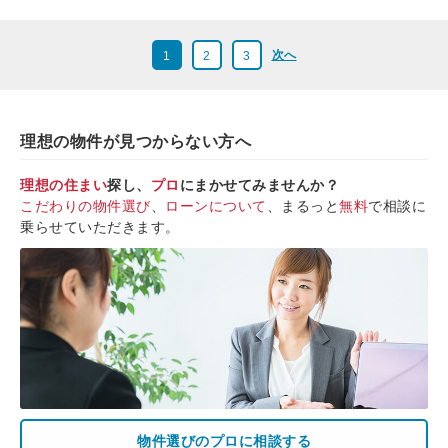
次へ
1
2
3
理想の物件が見つからない方へ
理想の住まい
探し、
プロ
にまかせてみませんか？
こだわりの物件選び
、
ローンについて
、まるっと
無料
で相談に
乗らせていただきます。
物件選びのプロに相談する