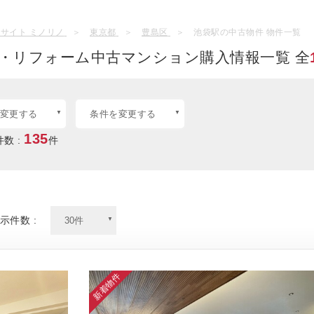
サイト ミノリノ
東京都
豊島区
池袋駅の中古物件 物件一覧
・リフォーム中古マンション購入情報一覧 全
変更する
条件を変更する
135
数 :
件
示件数 :
新着物件