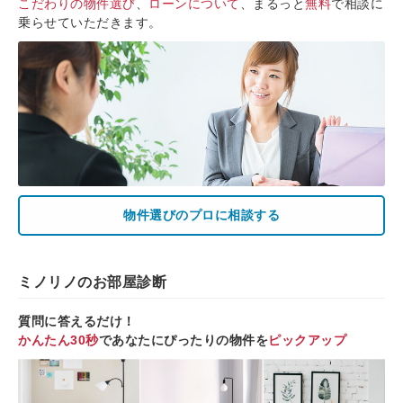
こだわりの物件選び
、
ローンについて
、まるっと
無料
で相談に
乗らせていただきます。
物件選びのプロに相談する
ミノリノのお部屋診断
質問に答えるだけ！
かんたん30秒
であなたにぴったりの物件を
ピックアップ