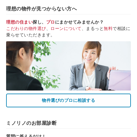
理想の物件が見つからない方へ
理想の住まい
探し、
プロ
にまかせてみませんか？
こだわりの物件選び
、
ローンについて
、まるっと
無料
で相談に
乗らせていただきます。
物件選びのプロに相談する
ミノリノのお部屋診断
質問に答えるだけ！