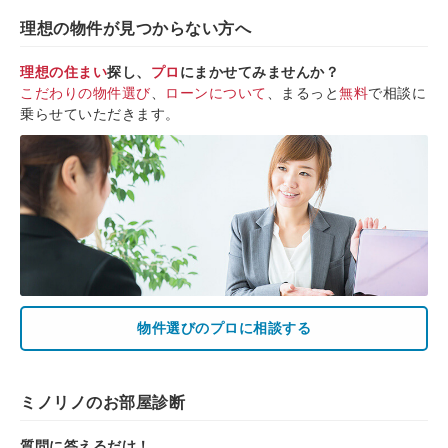
理想の物件が見つからない方へ
理想の住まい
探し、
プロ
にまかせてみませんか？
こだわりの物件選び
、
ローンについて
、まるっと
無料
で相談に
乗らせていただきます。
物件選びのプロに相談する
ミノリノのお部屋診断
質問に答えるだけ！