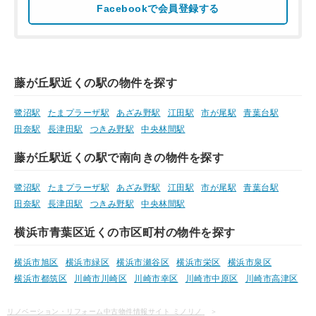
Facebookで会員登録する
藤が丘駅近くの駅の物件を探す
鷺沼駅
たまプラーザ駅
あざみ野駅
江田駅
市が尾駅
青葉台駅
田奈駅
長津田駅
つきみ野駅
中央林間駅
藤が丘駅近くの駅で南向きの物件を探す
鷺沼駅
たまプラーザ駅
あざみ野駅
江田駅
市が尾駅
青葉台駅
田奈駅
長津田駅
つきみ野駅
中央林間駅
横浜市青葉区近くの市区町村の物件を探す
横浜市旭区
横浜市緑区
横浜市瀬谷区
横浜市栄区
横浜市泉区
横浜市都筑区
川崎市川崎区
川崎市幸区
川崎市中原区
川崎市高津区
リノベーション・リフォーム中古物件情報サイト ミノリノ