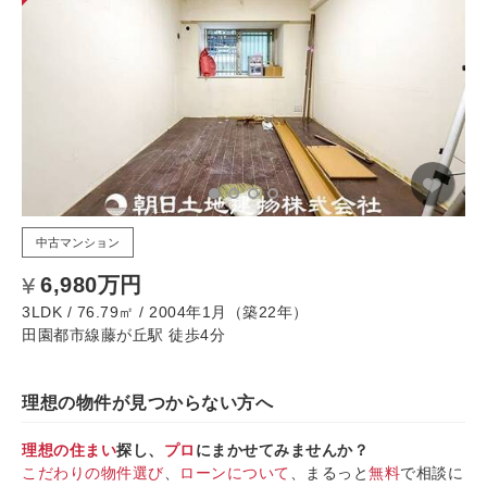
中古マンション
6,980万円
3LDK / 76.79㎡ / 2004年1月（築22年）
田園都市線藤が丘駅 徒歩4分
理想の物件が見つからない方へ
理想の住まい
探し、
プロ
にまかせてみませんか？
こだわりの物件選び
、
ローンについて
、まるっと
無料
で相談に