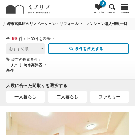
0
59
条件変更
favorite
search
menu
川崎市高津区のリノベーション・リフォーム中古マンション購入情報一覧
全
59
件
/ 1~30件を表示中
条件を変更する
現在の検索条件：
エリア:
川崎市高津区 /
条件:
人数に合った間取りを選択する
一人暮らし
二人暮らし
ファミリー