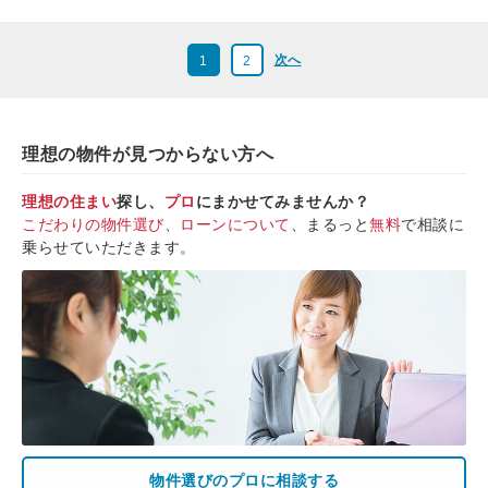
次へ
1
2
理想の物件が見つからない方へ
理想の住まい
探し、
プロ
にまかせてみませんか？
こだわりの物件選び
、
ローンについて
、まるっと
無料
で相談に
乗らせていただきます。
物件選びのプロに相談する