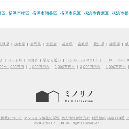
旭区
横浜市緑区
横浜市瀬谷区
横浜市泉区
横浜市青葉区
横浜市都
茨城県
|
栃木県
|
群馬県
|
大阪府
|
兵庫県
|
宮城県
|
愛知県
|
静岡県
|
岐
済
|
ペット可
|
南向き
|
駅から近い
|
ワンルーム/1K/1DK
|
1LDK
|
2K/2D
00〜1,000万円
|
1,000万円台
|
2,000万円台
|
3,000万円台
|
4,000万円台
件掲載について
マンション情報の閲覧
個人情報保護方針
利用規約
掲載110番
©
ZIGExN Co., Ltd.
All Rights Reserved.