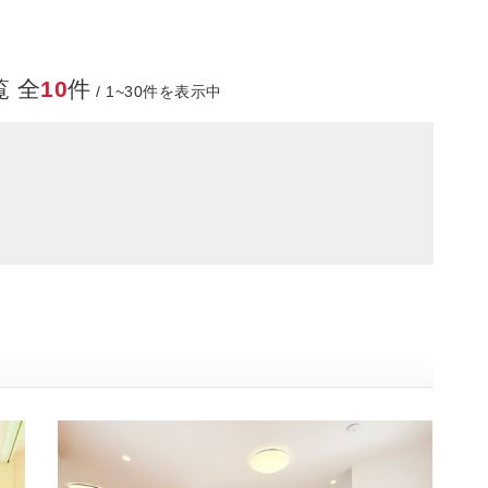
 全
10
件
/ 1~30件を表示中