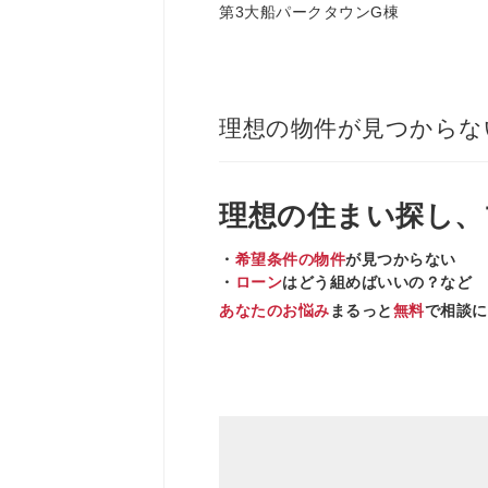
第3大船パークタウンG棟
理想の物件が見つからな
理想の住まい
探し、
・
希望条件の物件
が見つからない
・
ローン
はどう組めばいいの？など
あなたのお悩み
まるっと
無料
で相談に