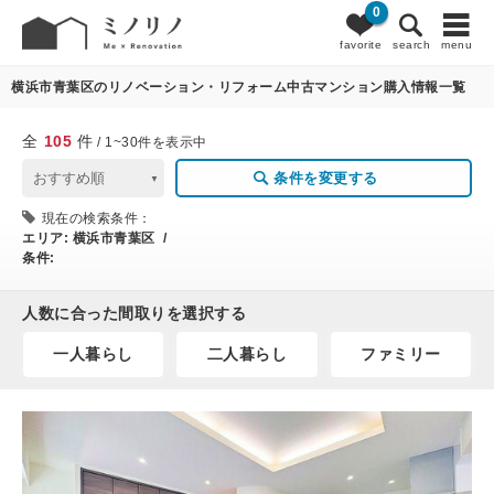
0
105
条件変更
favorite
search
menu
横浜市青葉区のリノベーション・リフォーム中古マンション購入情報一覧
全
105
件
/ 1~30件を表示中
条件を変更する
現在の検索条件：
エリア:
横浜市青葉区 /
条件:
人数に合った間取りを選択する
一人暮らし
二人暮らし
ファミリー