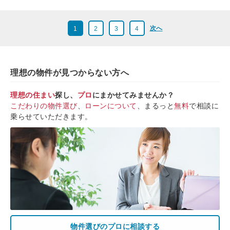
次へ
1
2
3
4
理想の物件が見つからない方へ
理想の住まい
探し、
プロ
にまかせてみませんか？
こだわりの物件選び
、
ローンについて
、まるっと
無料
で相談に
乗らせていただきます。
物件選びのプロに相談する