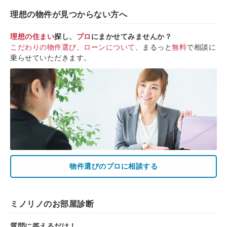
理想の物件が見つからない方へ
理想の住まい
探し、
プロ
にまかせてみませんか？
こだわりの物件選び
、
ローンについて
、まるっと
無料
で相談に
乗らせていただきます。
物件選びのプロに相談する
ミノリノのお部屋診断
質問に答えるだけ！