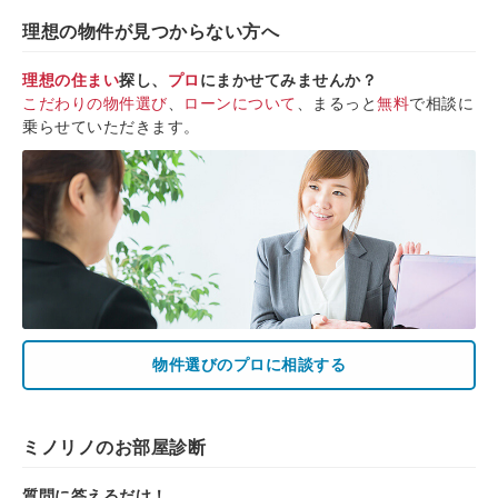
理想の物件が見つからない方へ
理想の住まい
探し、
プロ
にまかせてみませんか？
こだわりの物件選び
、
ローンについて
、まるっと
無料
で相談に
乗らせていただきます。
物件選びのプロに相談する
ミノリノのお部屋診断
質問に答えるだけ！