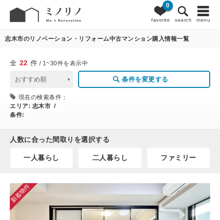
0
22
条件変更
favorite
search
menu
志木市のリノベーション・リフォーム中古マンション購入情報一覧
全
22
件
/ 1~30件を表示中
条件を変更する
現在の検索条件：
エリア:
志木市 /
条件:
人数に合った間取りを選択する
一人暮らし
二人暮らし
ファミリー
新着物件