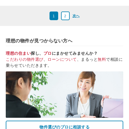
次へ
1
2
理想の物件が見つからない方へ
理想の住まい
探し、
プロ
にまかせてみませんか？
こだわりの物件選び
、
ローンについて
、まるっと
無料
で相談に
乗らせていただきます。
物件選びのプロに相談する