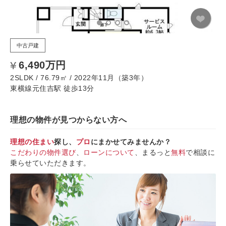
中古戸建
6,490万円
2SLDK / 76.79㎡ / 2022年11月（築3年）
東横線元住吉駅 徒歩13分
理想の物件が見つからない方へ
理想の住まい
探し、
プロ
にまかせてみませんか？
こだわりの物件選び
、
ローンについて
、まるっと
無料
で相談に
乗らせていただきます。