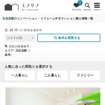
0
15
条件変更
favorite
search
menu
元住吉駅のリノベーション・リフォーム中古マンション購入情報一覧
全
15
件
/ 1~30件を表示中
条件を変更する
現在の検索条件：
エリア:
元住吉駅 /
条件:
人数に合った間取りを選択する
一人暮らし
二人暮らし
ファミリー