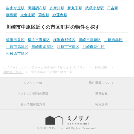
自由が丘駅
田園調布駅
多摩川駅
新丸子駅
武蔵小杉駅
日吉駅
綱島駅
大倉山駅
菊名駅
妙蓮寺駅
川崎市中原区近くの市区町村の物件を探す
横浜市泉区
横浜市青葉区
横浜市都筑区
川崎市川崎区
川崎市幸区
川崎市高津区
川崎市多摩区
川崎市宮前区
川崎市麻生区
相模原市緑区
リノベーション・リフォーム中古物件情報サイト ミノリノ
神奈川県
川崎市中原区
元住吉駅の中古物件 物件一覧
ミノリノとは
物件掲載について
マンション情報の閲覧
運営会社
個人情報保護方針
利用規約
©
ZIGExN Co., Ltd.
All Rights Reserved.