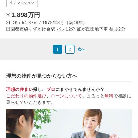
中古マンション
1,898万円
2LDK / 54.37㎡ / 1978年8月（築48年）
田園都市線すずかけ台駅 バス12分 虹が丘団地下車 徒歩2分
次へ
1
2
理想の物件が見つからない方へ
理想の住まい
探し、
プロ
にまかせてみませんか？
こだわりの物件選び
、
ローンについて
、まるっと
無料
で相談に
乗らせていただきます。