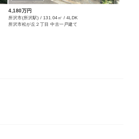
4,180万円
13,49
所沢市(所沢駅) / 131.04㎡ / 4LDK
目黒区(神泉
所沢市松が丘２丁目 中古一戸建て
目黒青葉