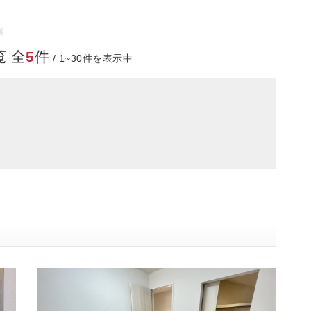
覧
 全
5
件
/ 1~30件を表示中