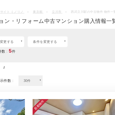
サイト ミノリノ
東京都
立川市
西武立川駅の中古物件 物件一
ョン・リフォーム中古マンション購入情報一覧
変更する
条件を変更する
5
数 :
件
/
示件数 :
新着物件