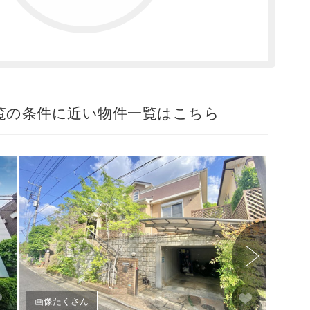
覧の条件に近い物件一覧はこちら
画像たくさん
画像