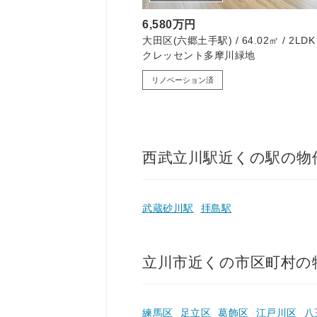
6,580万円
㎡ / 3LDK
大田区(六郷土手駅) / 64.02㎡ / 2LDK
中古戸建
クレッセント多摩川緑地
リノベーション済
西武立川駅近くの駅の物
武蔵砂川駅
拝島駅
立川市近くの市区町村の
練馬区
足立区
葛飾区
江戸川区
八