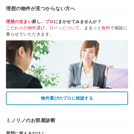
理想の物件が見つからない方へ
理想の住まい
探し、
プロ
にまかせてみませんか？
こだわりの物件選び
、
ローンについて
、まるっと
無料
で相談に
乗らせていただきます。
物件選びのプロに相談する
ミノリノのお部屋診断
質問に答えるだけ！