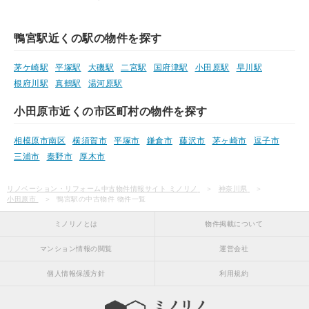
鴨宮駅近くの駅の物件を探す
茅ケ崎駅
平塚駅
大磯駅
二宮駅
国府津駅
小田原駅
早川駅
根府川駅
真鶴駅
湯河原駅
小田原市近くの市区町村の物件を探す
相模原市南区
横須賀市
平塚市
鎌倉市
藤沢市
茅ヶ崎市
逗子市
三浦市
秦野市
厚木市
リノベーション・リフォーム中古物件情報サイト ミノリノ
神奈川県
小田原市
鴨宮駅の中古物件 物件一覧
ミノリノとは
物件掲載について
マンション情報の閲覧
運営会社
個人情報保護方針
利用規約