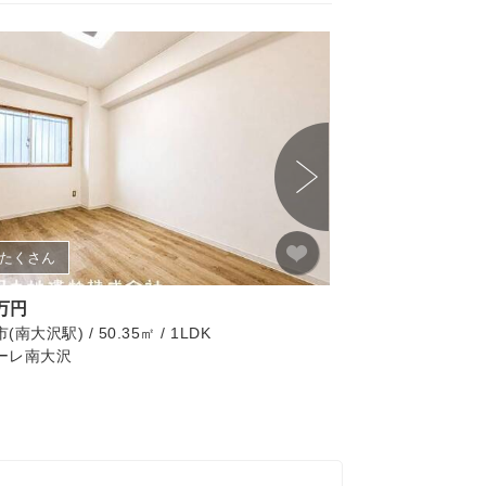
たくさん
画像たくさん
0万円
1,100万円
南大沢駅) / 50.35㎡ / 1LDK
八王子市(めじろ台駅) / 
ーレ南大沢
パークヒルズめじろ