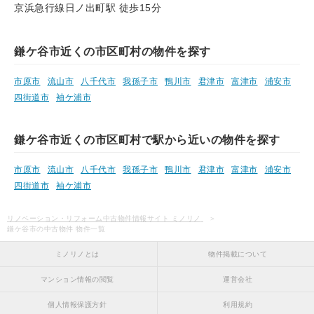
京浜急行線日ノ出町駅 徒歩15分
鎌ケ谷市近くの市区町村の物件を探す
市原市
流山市
八千代市
我孫子市
鴨川市
君津市
富津市
浦安市
四街道市
袖ケ浦市
鎌ケ谷市近くの市区町村で駅から近いの物件を探す
市原市
流山市
八千代市
我孫子市
鴨川市
君津市
富津市
浦安市
四街道市
袖ケ浦市
リノベーション・リフォーム中古物件情報サイト ミノリノ
鎌ケ谷市の中古物件 物件一覧
ミノリノとは
物件掲載について
マンション情報の閲覧
運営会社
個人情報保護方針
利用規約