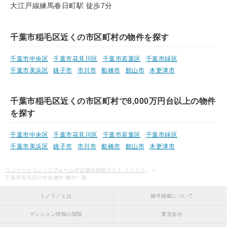
大江戸線練馬春日町駅 徒歩7分
千葉市稲毛区近くの市区町村の物件を探す
千葉市中央区
千葉市花見川区
千葉市若葉区
千葉市緑区
千葉市美浜区
銚子市
市川市
船橋市
館山市
木更津市
千葉市稲毛区近くの市区町村で8,000万円台以上の物件
を探す
千葉市中央区
千葉市花見川区
千葉市若葉区
千葉市緑区
千葉市美浜区
銚子市
市川市
船橋市
館山市
木更津市
リノベーション・リフォーム中古物件情報サイト ミノリノ
千葉市稲毛区の中古物件 物件一覧
ミノリノとは
物件掲載について
マンション情報の閲覧
運営会社