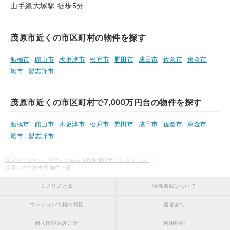
山手線大塚駅 徒歩5分
茂原市近くの市区町村の物件を探す
船橋市
館山市
木更津市
松戸市
野田市
成田市
佐倉市
東金市
旭市
習志野市
茂原市近くの市区町村で7,000万円台の物件を探す
船橋市
館山市
木更津市
松戸市
野田市
成田市
佐倉市
東金市
旭市
習志野市
リノベーション・リフォーム中古物件情報サイト ミノリノ
茂原市の中古物件 物件一覧
ミノリノとは
物件掲載について
マンション情報の閲覧
運営会社
個人情報保護方針
利用規約