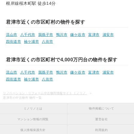
根岸線桜木町駅 徒歩14分
君津市近くの市区町村の物件を探す
流山市
八千代市
我孫子市
鴨川市
鎌ケ谷市
富津市
浦安市
四街道市
袖ケ浦市
八街市
君津市近くの市区町村で4,000万円台の物件を探す
流山市
八千代市
我孫子市
鴨川市
鎌ケ谷市
富津市
浦安市
四街道市
袖ケ浦市
八街市
リノベーション・リフォーム中古物件情報サイト ミノリノ
君津市の中古物件 物件一覧
ミノリノとは
物件掲載について
マンション情報の閲覧
運営会社
個人情報保護方針
利用規約