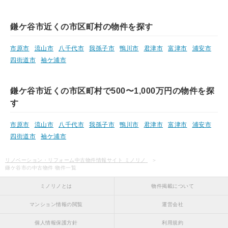
鎌ケ谷市近くの市区町村の物件を探す
市原市
流山市
八千代市
我孫子市
鴨川市
君津市
富津市
浦安市
四街道市
袖ケ浦市
鎌ケ谷市近くの市区町村で500〜1,000万円の物件を探
す
市原市
流山市
八千代市
我孫子市
鴨川市
君津市
富津市
浦安市
四街道市
袖ケ浦市
リノベーション・リフォーム中古物件情報サイト ミノリノ
鎌ケ谷市の中古物件 物件一覧
ミノリノとは
物件掲載について
マンション情報の閲覧
運営会社
個人情報保護方針
利用規約