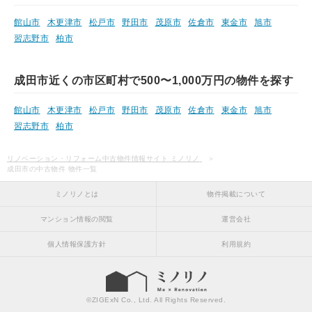
館山市
木更津市
松戸市
野田市
茂原市
佐倉市
東金市
旭市
習志野市
柏市
成田市近くの市区町村で500〜1,000万円の物件を探す
館山市
木更津市
松戸市
野田市
茂原市
佐倉市
東金市
旭市
習志野市
柏市
リノベーション・リフォーム中古物件情報サイト ミノリノ
成田市の中古物件 物件一覧
ミノリノとは
物件掲載について
マンション情報の閲覧
運営会社
個人情報保護方針
利用規約
©
ZIGExN Co., Ltd.
All Rights Reserved.