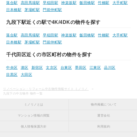
落合駅
高田馬場駅
早稲田駅
神楽坂駅
飯田橋駅
竹橋駅
大手町駅
日本橋駅
茅場町駅
門前仲町駅
九段下駅近くの駅で4K/4DKの物件を探す
落合駅
高田馬場駅
早稲田駅
神楽坂駅
飯田橋駅
竹橋駅
大手町駅
日本橋駅
茅場町駅
門前仲町駅
千代田区近くの市区町村の物件を探す
中央区
港区
新宿区
文京区
台東区
墨田区
江東区
品川区
目黒区
大田区
リノベーション・リフォーム中古物件情報サイト ミノリノ
九段下の中古物件 物件一覧
ミノリノとは
物件掲載について
マンション情報の閲覧
運営会社
個人情報保護方針
利用規約