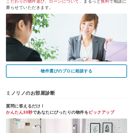
こだわりの物件選び
、
ローンについて
、まるっと
無料
で相談に
乗らせていただきます。
物件選びのプロに相談する
ミノリノのお部屋診断
質問に答えるだけ！
かんたん30秒
であなたにぴったりの物件を
ピックアップ