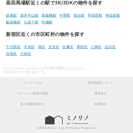
高田馬場駅近くの駅で3K/3DKの物件を探す
妙典駅
原木中山駅
西船橋駅
中野駅
落合駅
早稲田駅
神楽坂駅
飯田橋駅
九段下駅
竹橋駅
新宿区近くの市区町村の物件を探す
千代田区
中央区
港区
文京区
台東区
墨田区
江東区
品川区
目黒区
大田区
リノベーション・リフォーム中古物件情報サイト ミノリノ
高田馬場の中古物件 物件一覧
ミノリノとは
物件掲載について
マンション情報の閲覧
運営会社
個人情報保護方針
利用規約
©
ZIGExN Co., Ltd.
All Rights Reserved.