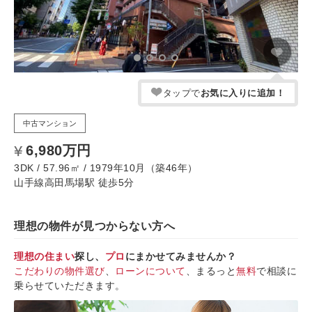
タップで
お気に入りに追加！
中古マンション
6,980万円
3DK / 57.96㎡ / 1979年10月（築46年）
山手線高田馬場駅 徒歩5分
理想の物件が見つからない方へ
理想の住まい
探し、
プロ
にまかせてみませんか？
こだわりの物件選び
、
ローンについて
、まるっと
無料
で相談に
乗らせていただきます。