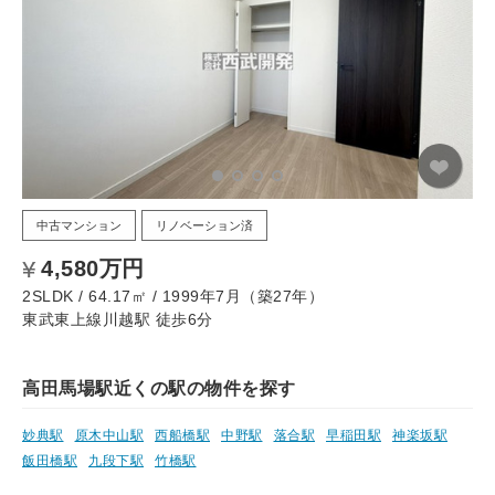
中古マンション
リノベーション済
4,580万円
2SLDK / 64.17㎡ / 1999年7月（築27年）
東武東上線川越駅 徒歩6分
高田馬場駅近くの駅の物件を探す
妙典駅
原木中山駅
西船橋駅
中野駅
落合駅
早稲田駅
神楽坂駅
飯田橋駅
九段下駅
竹橋駅