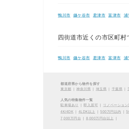
鴨川市
鎌ケ谷市
君津市
富津市
浦
四街道市近くの市区町村
鴨川市
鎌ケ谷市
君津市
富津市
浦
都道府県から物件を探す
東京都
|
神奈川県
|
埼玉県
|
千葉県
|
人気の特集物件一覧
駐車場あり
|
即入居可
|
リノベーション
4K/4DK
|
4LDK以上
|
500万円以内
|
5
7,000万円台
|
8,000万円台以上
|