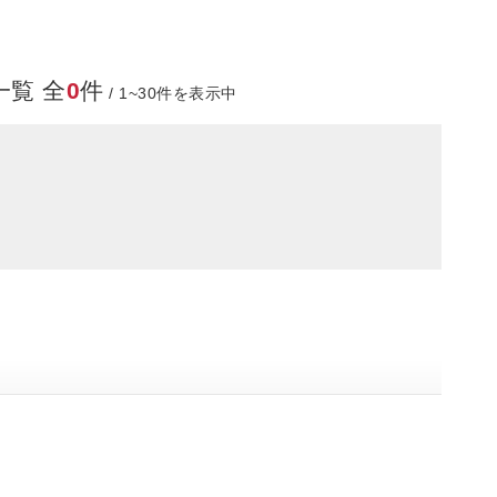
覧 全
0
件
/ 1~30件を表示中