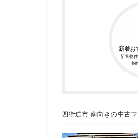
新着お
新着物
物
四街道市 南向きの中古