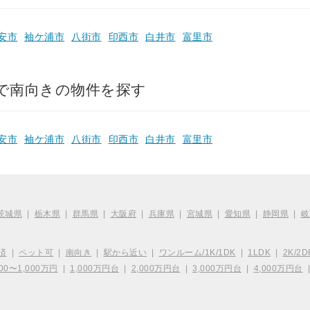
安市
袖ケ浦市
八街市
印西市
白井市
富里市
で南向きの物件を探す
安市
袖ケ浦市
八街市
印西市
白井市
富里市
茨城県
|
栃木県
|
群馬県
|
大阪府
|
兵庫県
|
宮城県
|
愛知県
|
静岡県
|
岐
済
|
ペット可
|
南向き
|
駅から近い
|
ワンルーム/1K/1DK
|
1LDK
|
2K/2D
00〜1,000万円
|
1,000万円台
|
2,000万円台
|
3,000万円台
|
4,000万円台