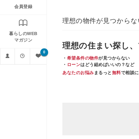
会員登録
理想の物件が見つからな
暮らしのWEB
マガジン
理想の住まい
探し、
0
・
希望条件の物件
が見つからない
・
ローン
はどう組めばいいの？など
あなたのお悩み
まるっと
無料
で相談に