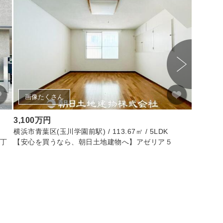
画像たくさん
画像
3,100万円
1,990
横浜市青葉区(玉川学園前駅) / 113.67㎡ / 5LDK
鶴ヶ島市(若
丁
【安心を買うなら、朝日土地建物へ】アゼリア５
ライオン
リノベー